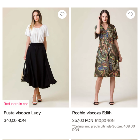
Reducere in cos
Fusta viscoza Lucy
Rochie viscoza Edith
340,00 RON
357,00 RON
510,00 RON
*Cel mai mic preț în ultimele 30 zile: 408,00
RON