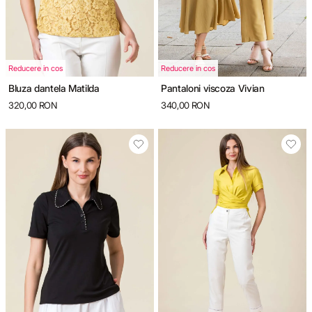
GARDEROBA DE VACANȚĂ
TOTUL DE LA -50%
Reducere in cos
Reducere in cos
Bluza dantela Matilda
Pantaloni viscoza Vivian
TOTUL DE LA -30% LA -65%
320,00 RON
340,00 RON