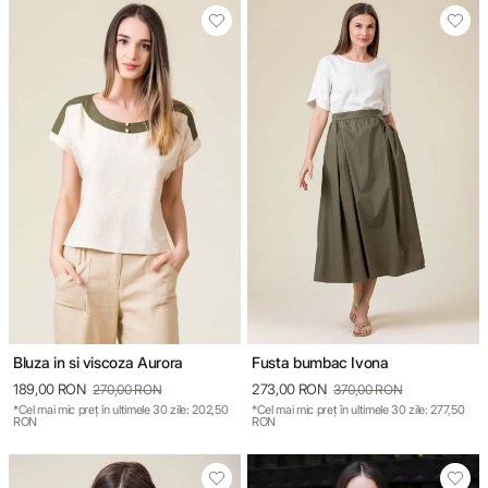
Bluza in si viscoza Aurora
Fusta bumbac Ivona
189,00 RON
273,00 RON
270,00 RON
370,00 RON
*Cel mai mic preț în ultimele 30 zile: 202,50
*Cel mai mic preț în ultimele 30 zile: 277,50
RON
RON