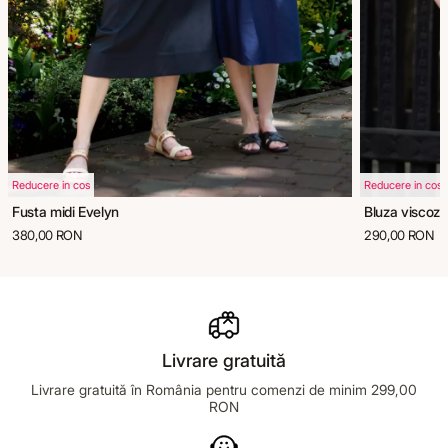
Reducere in cos
Reducere in cos
Fusta midi Evelyn
Bluza viscoza
380,00 RON
290,00 RON
Livrare gratuită
Livrare gratuită în România pentru comenzi de minim 299,00
RON