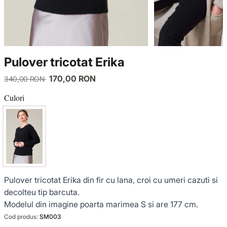
TRICOTAJE
LUCE DEL TERRA
COMPLEURI
GECI ȘI PALTOANE
SENSE LIMITED EDITION
TRICOTAJE
Pulover tricotat Erika
SACOURI ȘI JACHETE
OFFICE MOOD
GECI ȘI PALTOANE
170,00 RON
340,00 RON
ȚINUTE DE OCAZIE
SACOURI ȘI JACHETE
Culori
VEZI TOATE REDUCERILE
ȚINUTE DE OCAZIE
NOUTĂȚI
Pulover tricotat Erika din fir cu lana, croi cu umeri cazuti si
COLECȚIA DIN IN
decolteu tip barcuta.
Modelul din imagine poarta marimea S si are 177 cm.
GARDEROBA DE VACANȚĂ
Cod produs:
SM003