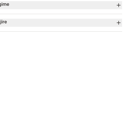
gime
jire