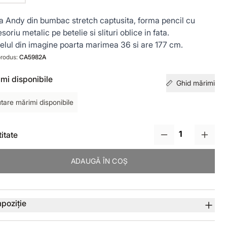
a Andy din bumbac stretch captusita, forma pencil cu
soriu metalic pe betelie si slituri oblice in fata.
lul din imagine poarta marimea 36 si are 177 cm.
rodus:
CA5982A
mi disponibile
Ghid mărimi
tare mărimi disponibile
itate
ADAUGĂ ÎN COȘ
lii produs
poziție