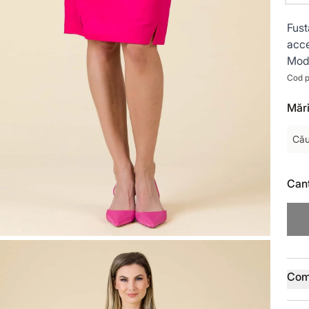
Fust
acce
Mode
Cod p
Mări
Cău
Cant
Deta
Com