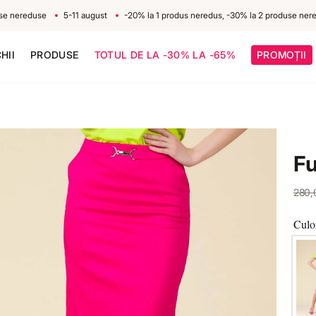
reduse
5-11 august
-20% la 1 produs neredus, -30% la 2 produse nereduse
HII
PRODUSE
TOTUL DE LA -30% LA -65%
PROMOȚII
F
280
Culo