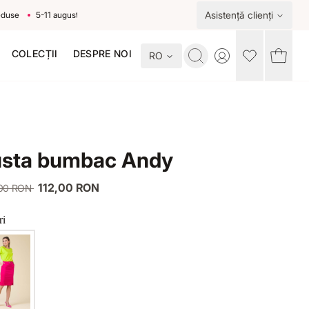
Asistență clienți
5-11 august
COLECȚII
DESPRE NOI
RO
Toggle account me
usta bumbac Andy
112,00 RON
,00 RON
ri