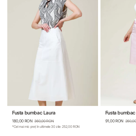
Fusta bumbac Laura
Fusta bumba
34
36
38
40
42
34
36
180,00 RON
91,00 RON
360,00 RON
260,0
*Cel mai mic preț în ultimele 30 zile: 252,00 RON