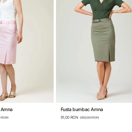
c Amna
Fusta bumbac Amna
38
40
42
44
34
36
38
40
42
44
91,00 RON
0 RON
260,00 RON