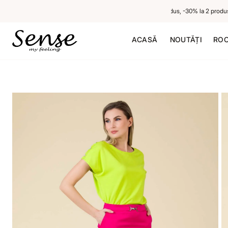
-20% la 1 produs neredus, -30% la 2 produse ne
ACASĂ
NOUTĂȚI
ROC