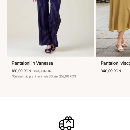
Pantaloni in Vanessa
Pantaloni visc
36
38
40
42
44
36
38
180,00 RON
340,00 RON
360,00 RON
*Cel mai mic preț în ultimele 30 zile: 252,00 RON