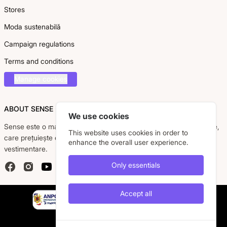
Stores
Moda sustenabilă
Campaign regulations
Terms and conditions
Manage cookies
ABOUT SENSE
We use cookies
Sense este o marcă românească dedicată femeii moderne, active,
This website uses cookies in order to
care prețuiește eleganța, confortul și calitatea pieselor
enhance the overall user experience.
vestimentare.
Only essentials
Facebook
Instagram
YouTube
Accept all