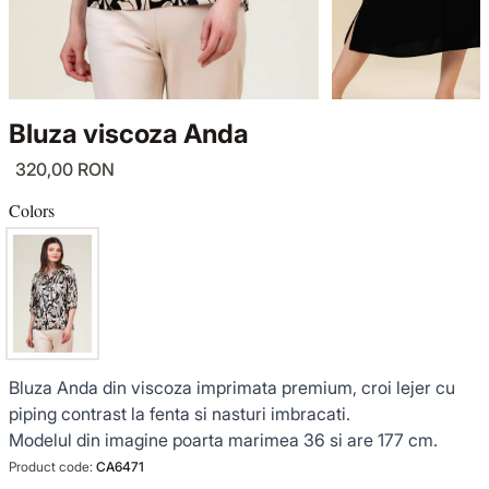
KNITWEAR
LUCE DEL TERRA
TWIN SETS
COATS
SENSE LIMITED EDITION
KNITWEAR
Bluza viscoza Anda
JACKETS
BACK TO OFFICE
COATS
320,00 RON
TINUTE DE OCAZIE
JACKETS
Colors
VEZI TOATE REDUCERILE
TINUTE DE OCAZIE
NOUTĂȚI
Bluza Anda din viscoza imprimata premium, croi lejer cu
PRODUSE DIN IN
piping contrast la fenta si nasturi imbracati.
Modelul din imagine poarta marimea 36 si are 177 cm.
GARDEROBA DE VACANTA
Product code:
CA6471