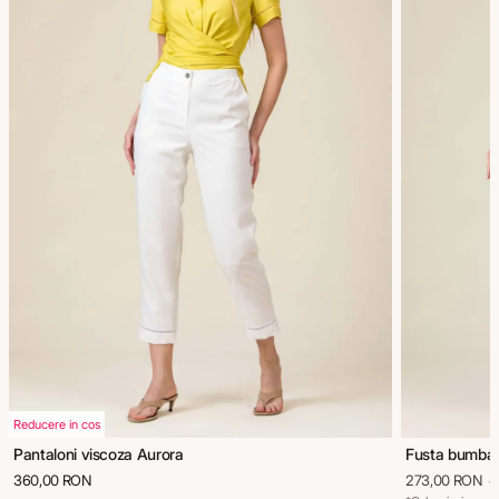
Reducere in cos
Pantaloni viscoza Aurora
Fusta bumbac
360,00 RON
273,00 RON
3