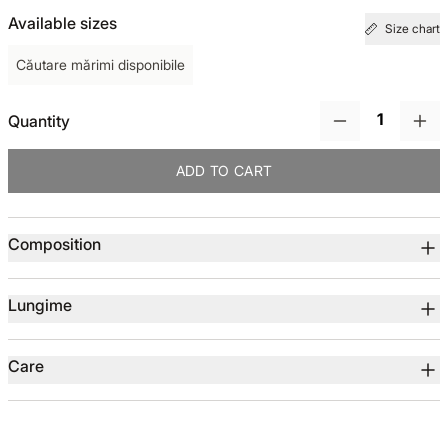
Available sizes
Size chart
TOTUL DE LA -50%
Căutare mărimi disponibile
TOTUL DE LA -30% LA -65%
Quantity
ADD TO CART
Product details
Composition
Lungime
Care