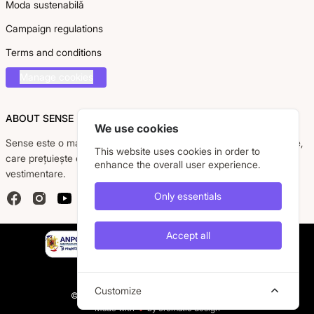
Moda sustenabilă
Campaign regulations
Terms and conditions
Manage cookies
ABOUT SENSE
We use cookies
Sense este o marcă românească dedicată femeii moderne, active,
This website uses cookies in order to
care prețuiește eleganța, confortul și calitatea pieselor
enhance the overall user experience.
vestimentare.
Only essentials
Facebook
Instagram
YouTube
Accept all
Customize
© 2026 Caremil S.R.L. All rights are reserved.
Made with
❤️
by cromatic design