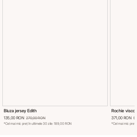
Bluza jersey Edith
Rochie visco
135,00 RON
371,00 RON
270,00 RON
5
*Cel mai mic preț în ultimele 30 zile: 189,00 RON
*Cel mai mic preț 