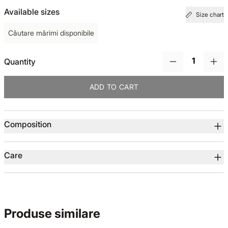
Available sizes
Size chart
TOTUL DE LA -50%
Căutare mărimi disponibile
TOTUL DE LA -30% LA -65%
Quantity
ADD TO CART
Product details
Composition
Care
Produse similare