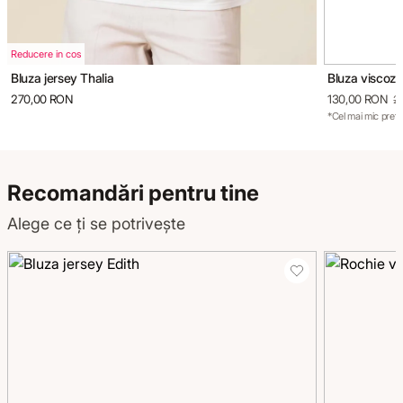
Reducere in cos
Bluza jersey Thalia
Bluza viscoz
270,00 RON
130,00 RON
2
*Cel mai mic preț 
Recomandări pentru tine
Alege ce ți se potrivește