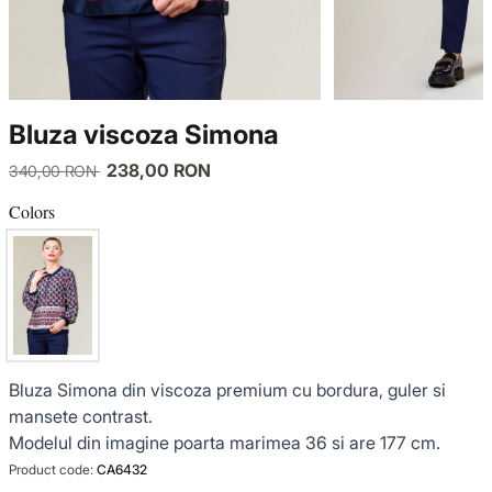
KNITWEAR
LUCE DEL TERRA
TWIN SETS
COATS
SENSE LIMITED EDITION
KNITWEAR
Bluza viscoza Simona
JACKETS
BACK TO OFFICE
COATS
238,00 RON
340,00 RON
TINUTE DE OCAZIE
JACKETS
Colors
VEZI TOATE REDUCERILE
TINUTE DE OCAZIE
NOUTĂȚI
Bluza Simona din viscoza premium cu bordura, guler si
PRODUSE DIN IN
mansete contrast.
Modelul din imagine poarta marimea 36 si are 177 cm.
GARDEROBA DE VACANTA
Product code:
CA6432