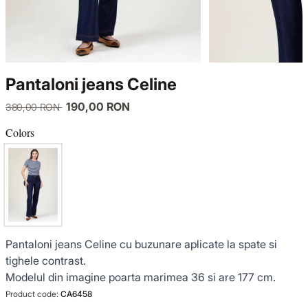
KNITWEAR
LUCE DEL TERRA
TWIN SETS
COATS
SENSE LIMITED EDITION
KNITWEAR
Pantaloni jeans Celine
JACKETS
BACK TO OFFICE
COATS
190,00 RON
380,00 RON
TINUTE DE OCAZIE
JACKETS
Colors
VEZI TOATE REDUCERILE
TINUTE DE OCAZIE
NOUTĂȚI
Pantaloni jeans Celine cu buzunare aplicate la spate si
PRODUSE DIN IN
tighele contrast.
Modelul din imagine poarta marimea 36 si are 177 cm.
GARDEROBA DE VACANTA
Product code:
CA6458