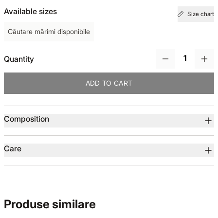
Available sizes
Size chart
TOTUL DE LA -50%
Căutare mărimi disponibile
TOTUL DE LA -30% LA -65%
Quantity
ADD TO CART
Product details
Composition
Care
Produse similare