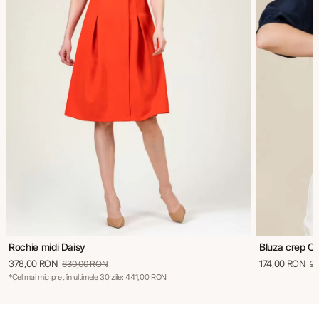
Rochie midi Daisy
Bluza crep Cl
378,00 RON
174,00 RON
630,00 RON
2
*Cel mai mic preț în ultimele 30 zile: 441,00 RON