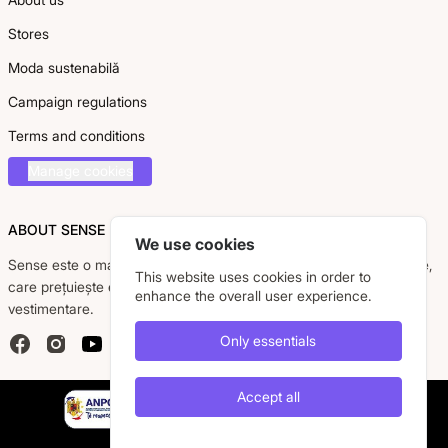
Stores
Moda sustenabilă
Campaign regulations
Terms and conditions
Manage cookies
ABOUT SENSE
We use cookies
Sense este o marcă românească dedicată femeii moderne, active,
This website uses cookies in order to
care prețuiește eleganța, confortul și calitatea pieselor
enhance the overall user experience.
vestimentare.
Only essentials
Facebook
Instagram
YouTube
Accept all