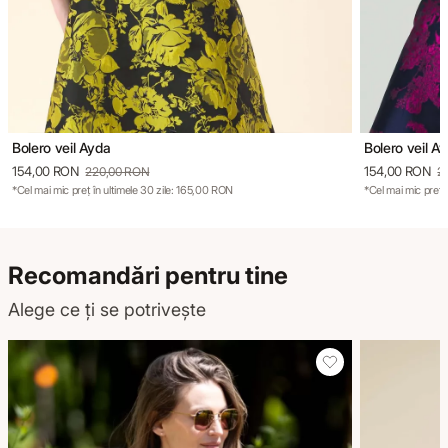
Bolero veil Ayda
Bolero veil A
154,00 RON
154,00 RON
220,00 RON
2
*Cel mai mic preț în ultimele 30 zile: 165,00 RON
*Cel mai mic preț 
Recomandări pentru tine
Alege ce ți se potrivește