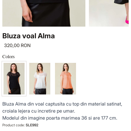
KNITWEAR
LUCE DEL TERRA
TWIN SETS
COATS
SENSE LIMITED EDITION
KNITWEAR
Bluza voal Alma
JACKETS
BACK TO OFFICE
COATS
320,00 RON
TINUTE DE OCAZIE
JACKETS
Colors
VEZI TOATE REDUCERILE
TINUTE DE OCAZIE
NOUTĂȚI
Bluza Alma din voal captusita cu top din material satinat,
PRODUSE DIN IN
croiala lejera cu incretire pe umar.
Modelul din imagine poarta marimea 36 si are 177 cm.
GARDEROBA DE VACANTA
Product code:
SLE992