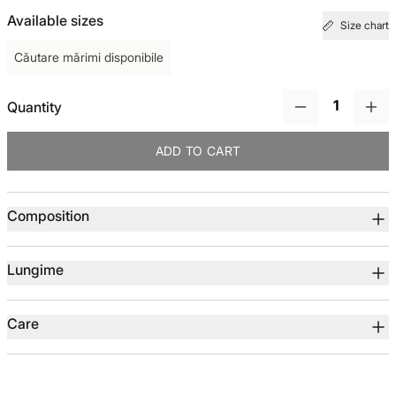
Available sizes
Size chart
TOTUL DE LA -50%
Căutare mărimi disponibile
TOTUL DE LA -30% LA -65%
Quantity
ADD TO CART
Product details
Composition
Lungime
Care