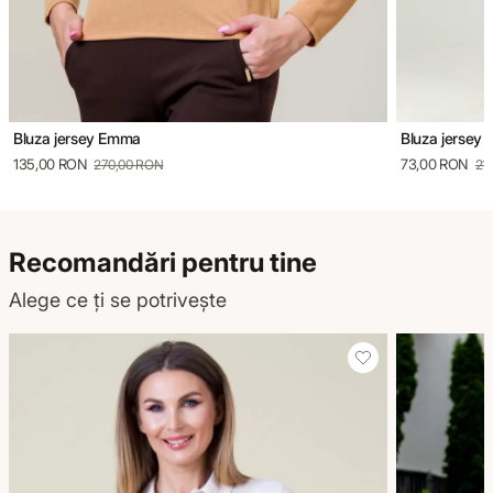
Bluza jersey Emma
Bluza jersey I
135,00 RON
73,00 RON
270,00 RON
21
Recomandări pentru tine
Alege ce ți se potrivește