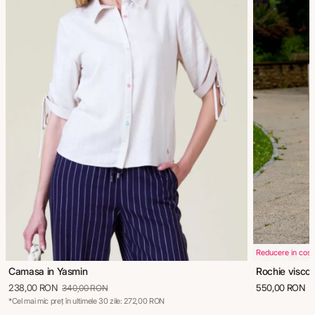
Reducere in cos
Camasa in Yasmin
Rochie viscoz
238,00 RON
550,00 RON
340,00 RON
*Cel mai mic preț în ultimele 30 zile: 272,00 RON