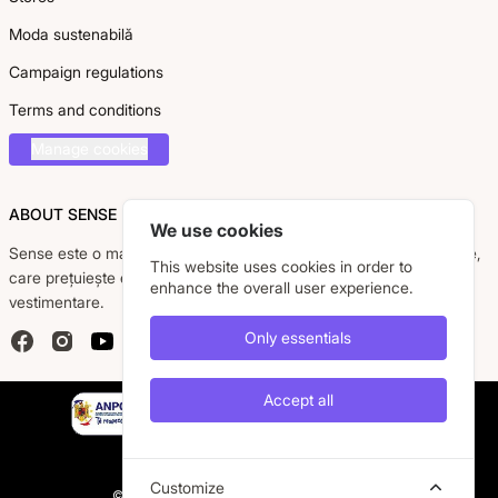
Moda sustenabilă
Campaign regulations
Terms and conditions
Manage cookies
ABOUT SENSE
We use cookies
Sense este o marcă românească dedicată femeii moderne, active,
This website uses cookies in order to
care prețuiește eleganța, confortul și calitatea pieselor
enhance the overall user experience.
vestimentare.
Only essentials
Facebook
Instagram
YouTube
Accept all
Customize
© 2026 Caremil S.R.L. All rights are reserved.