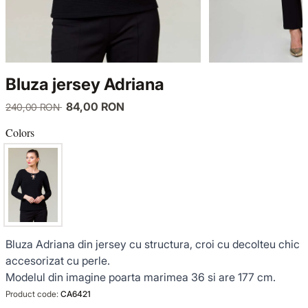
KNITWEAR
LUCE DEL TERRA
TWIN SETS
COATS
SENSE LIMITED EDITION
KNITWEAR
Bluza jersey Adriana
JACKETS
BACK TO OFFICE
COATS
84,00 RON
240,00 RON
TINUTE DE OCAZIE
JACKETS
Colors
VEZI TOATE REDUCERILE
TINUTE DE OCAZIE
NOUTĂȚI
Bluza Adriana din jersey cu structura, croi cu decolteu chic
PRODUSE DIN IN
accesorizat cu perle.
Modelul din imagine poarta marimea 36 si are 177 cm.
GARDEROBA DE VACANTA
Product code:
CA6421