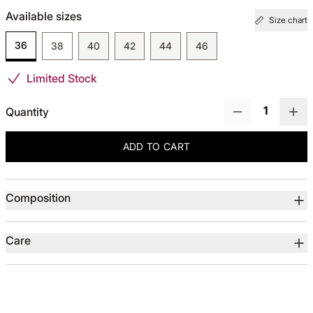
Available sizes
Size chart
TOTUL DE LA -50%
36
38
40
42
44
46
TOTUL DE LA -30% LA -65%
Limited Stock
Quantity
ADD TO CART
Product details
Composition
Care