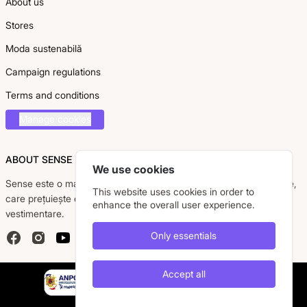
About us
Stores
Moda sustenabilă
Campaign regulations
Terms and conditions
Manage cookies
ABOUT SENSE
We use cookies
Sense este o marcă românească dedicată femeii moderne, active,
This website uses cookies in order to
care prețuiește eleganța, confortul și calitatea pieselor
enhance the overall user experience.
vestimentare.
Only essentials
Facebook
Instagram
YouTube
Accept all