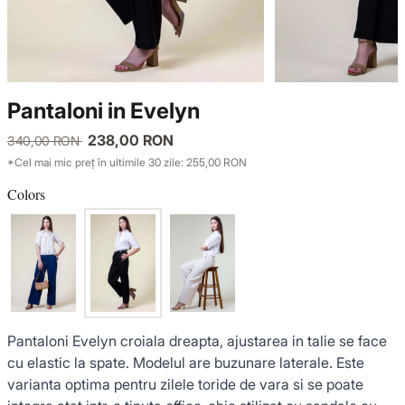
KNITWEAR
LUCE DEL TERRA
TWIN SETS
COATS
SENSE LIMITED EDITION
KNITWEAR
Pantaloni in Evelyn
JACKETS
BACK TO OFFICE
COATS
238,00 RON
340,00 RON
*Cel mai mic preț în ultimile 30 zile: 255,00 RON
TINUTE DE OCAZIE
JACKETS
Colors
VEZI TOATE REDUCERILE
TINUTE DE OCAZIE
NOUTĂȚI
PRODUSE DIN IN
Pantaloni Evelyn croiala dreapta, ajustarea in talie se face
cu elastic la spate. Modelul are buzunare laterale. Este
varianta optima pentru zilele toride de vara si se poate
GARDEROBA DE VACANTA