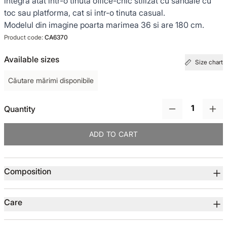
integra atat intr-o tinuta office-chic stilizat cu sandale cu
toc sau platforma, cat si intr-o tinuta casual.
TOTUL DE LA -50%
Modelul din imagine poarta marimea 36 si are 180 cm.
Product code:
CA6370
TOTUL DE LA -30% LA -65%
Available sizes
Size chart
Căutare mărimi disponibile
Quantity
ADD TO CART
Product details
Composition
Care