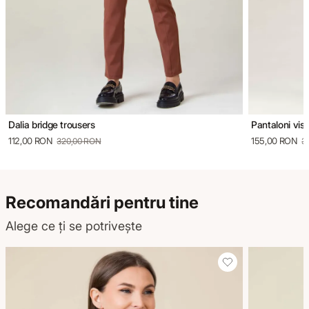
Dalia bridge trousers
Pantaloni vi
112,00 RON
155,00 RON
320,00 RON
3
Recomandări pentru tine
Alege ce ți se potrivește