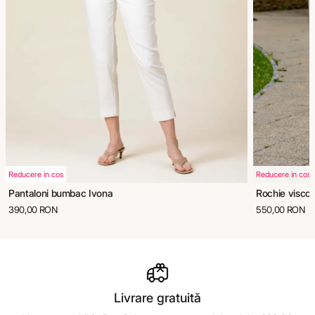
Reducere in cos
Reducere in cos
Pantaloni bumbac Ivona
Rochie viscoz
390,00 RON
550,00 RON
Livrare gratuită