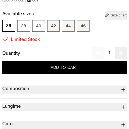
Product code:
CA6297
TOTUL DE LA -50%
Available sizes
Size chart
36
38
40
42
44
46
TOTUL DE LA -30% LA -65%
Limited Stock
Quantity
ADD TO CART
Product details
Composition
Lungime
Care