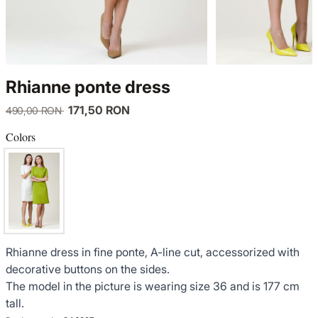
KNITWEAR
LUCE DEL TERRA
TWIN SETS
COATS
SENSE LIMITED EDITION
KNITWEAR
Rhianne ponte dress
JACKETS
BACK TO OFFICE
COATS
171,50 RON
490,00 RON
TINUTE DE OCAZIE
JACKETS
Colors
VEZI TOATE REDUCERILE
TINUTE DE OCAZIE
NOUTĂȚI
Rhianne dress in fine ponte, A-line cut, accessorized with
PRODUSE DIN IN
decorative buttons on the sides.
The model in the picture is wearing size 36 and is 177 cm
GARDEROBA DE VACANTA
tall.