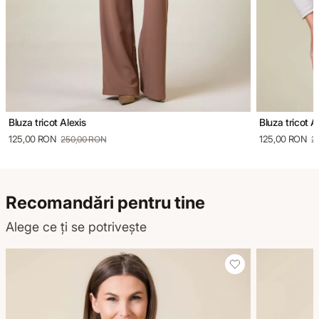
Bluza tricot Alexis
Bluza tricot A
125,00 RON
125,00 RON
250,00 RON
2
Recomandări pentru tine
Alege ce ți se potrivește