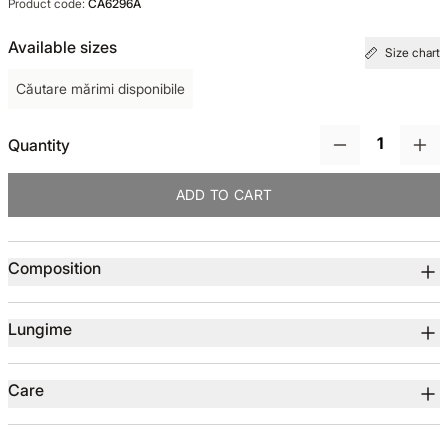
Product code:
CA6296A
TOTUL DE LA -50%
Available sizes
Size chart
Căutare mărimi disponibile
TOTUL DE LA -30% LA -65%
Quantity
ADD TO CART
Product details
Composition
Lungime
Care