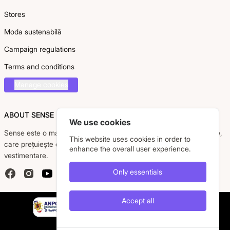
Stores
Moda sustenabilă
Campaign regulations
Terms and conditions
Manage cookies
ABOUT SENSE
We use cookies
Sense este o marcă românească dedicată femeii moderne, active,
This website uses cookies in order to
care prețuiește eleganța, confortul și calitatea pieselor
enhance the overall user experience.
vestimentare.
Only essentials
Facebook
Instagram
YouTube
Accept all