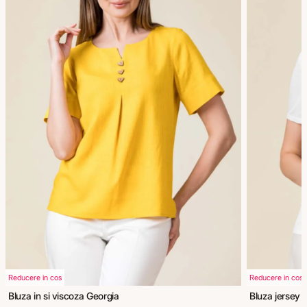
Reducere in cos
Reducere in cos
Bluza in si viscoza Georgia
Bluza jersey 