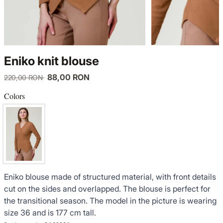
KNITWEAR
LUCE DEL TERRA
TWIN SETS
COATS
SENSE LIMITED EDITION
KNITWEAR
Eniko knit blouse
JACKETS
BACK TO OFFICE
COATS
88,00 RON
220,00 RON
TINUTE DE OCAZIE
JACKETS
Colors
VEZI TOATE REDUCERILE
TINUTE DE OCAZIE
NOUTĂȚI
Eniko blouse made of structured material, with front details
PRODUSE DIN IN
cut on the sides and overlapped. The blouse is perfect for
the transitional season. The model in the picture is wearing
GARDEROBA DE VACANTA
size 36 and is 177 cm tall.