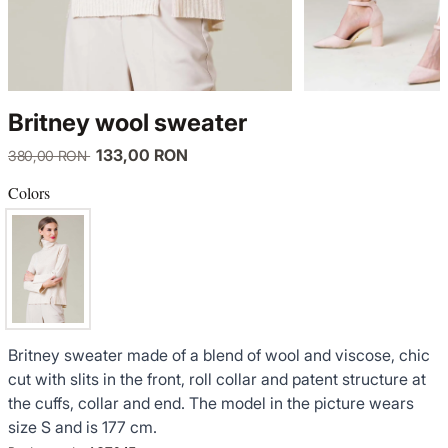
KNITWEAR
LUCE DEL TERRA
TWIN SETS
COATS
SENSE LIMITED EDITION
KNITWEAR
Britney wool sweater
JACKETS
BACK TO OFFICE
COATS
133,00 RON
380,00 RON
TINUTE DE OCAZIE
JACKETS
Colors
VEZI TOATE REDUCERILE
TINUTE DE OCAZIE
NOUTĂȚI
Britney sweater made of a blend of wool and viscose, chic
PRODUSE DIN IN
cut with slits in the front, roll collar and patent structure at
the cuffs, collar and end. The model in the picture wears
GARDEROBA DE VACANTA
size S and is 177 cm.