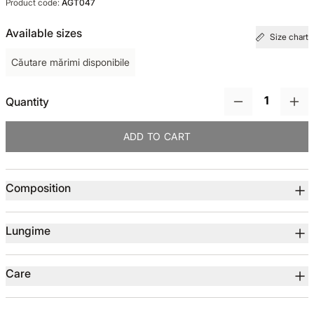
Product code:
AGT047
TOTUL DE LA -50%
Available sizes
Size chart
Căutare mărimi disponibile
TOTUL DE LA -30% LA -65%
Quantity
ADD TO CART
Product details
Composition
Lungime
Care