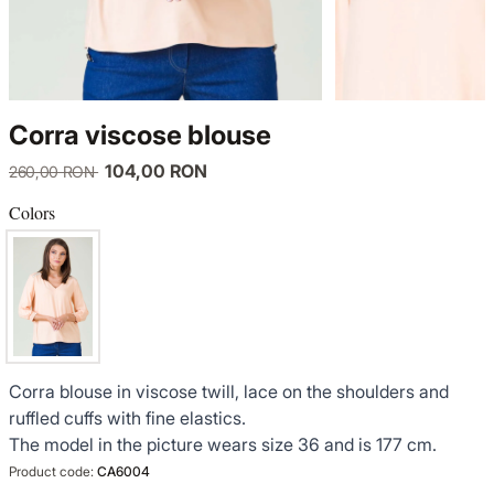
KNITWEAR
LUCE DEL TERRA
TWIN SETS
COATS
SENSE LIMITED EDITION
KNITWEAR
Corra viscose blouse
JACKETS
BACK TO OFFICE
COATS
104,00 RON
260,00 RON
TINUTE DE OCAZIE
JACKETS
Colors
VEZI TOATE REDUCERILE
TINUTE DE OCAZIE
NOUTĂȚI
Corra blouse in viscose twill, lace on the shoulders and
PRODUSE DIN IN
ruffled cuffs with fine elastics.
The model in the picture wears size 36 and is 177 cm.
GARDEROBA DE VACANTA
Product code:
CA6004