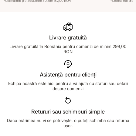
*Cel mai mic preț în ultimele 30 zile: 182,00 RON
*Cel mai mic preț 
Livrare gratuită
Livrare gratuită în România pentru comenzi de minim 299,00
RON
Asistență pentru clienți
Echipa noastră este aici pentru a vă ajuta cu sfaturi sau detalii
despre comenzi
Retururi sau schimburi simple
Daca mărimea nu vi se potrivește, o puteți schimba sau returna
ușor.