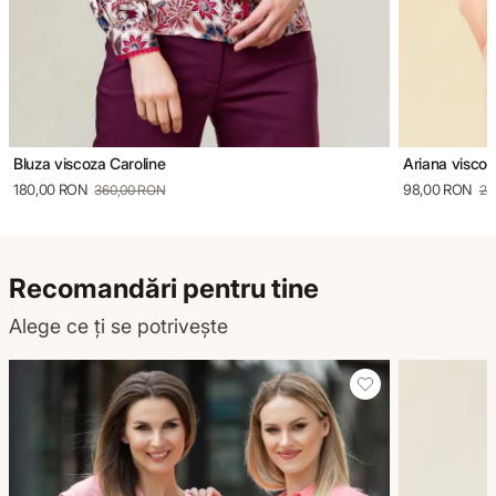
Bluza viscoza Caroline
Ariana viscos
180,00 RON
98,00 RON
360,00 RON
28
Recomandări pentru tine
Alege ce ți se potrivește