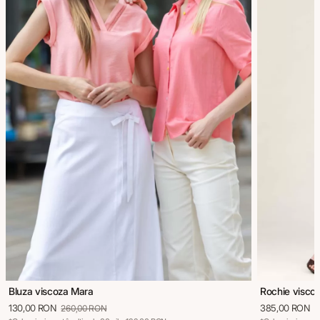
Bluza viscoza Mara
Rochie viscoz
130,00 RON
385,00 RON
260,00 RON
5