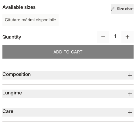
Available sizes
Size chart
TOTUL DE LA -50%
Căutare mărimi disponibile
TOTUL DE LA -30% LA -65%
Quantity
ADD TO CART
Product details
Composition
Lungime
Care