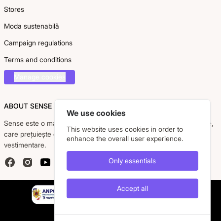
Stores
Moda sustenabilă
Campaign regulations
Terms and conditions
Manage cookies
ABOUT SENSE
We use cookies
Sense este o marcă românească dedicată femeii moderne, active,
This website uses cookies in order to
care prețuiește eleganța, confortul și calitatea pieselor
enhance the overall user experience.
vestimentare.
Only essentials
Facebook
Instagram
YouTube
Accept all