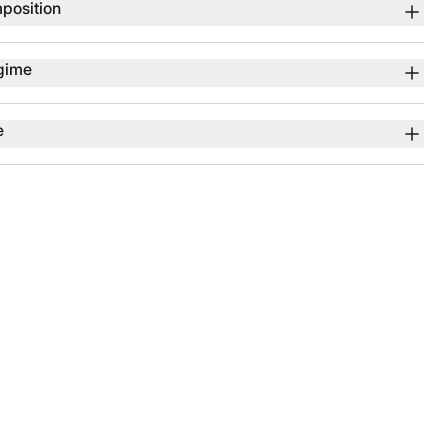
position
gime
e