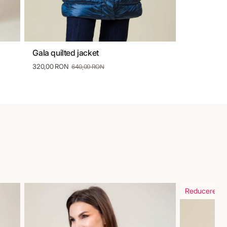
Gala quilted jacket
S
M
L
Xl
Xxl
320,00 RON
640,00 RON
Reducere in