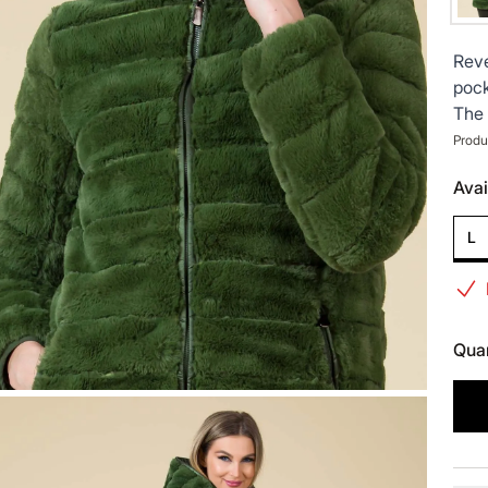
Reve
pock
The 
Produ
Avai
L
Quan
Prod