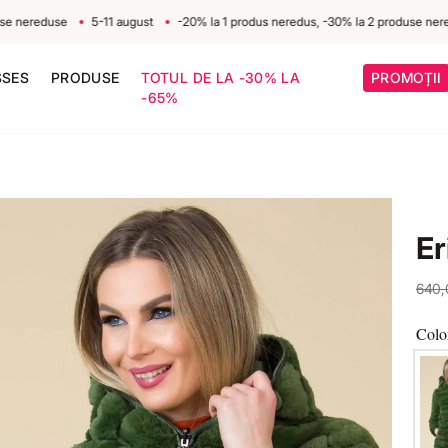
reduse
5-11 august
-20% la 1 produs neredus, -30% la 2 produse nereduse
SSES
PRODUSE
TOTUL DE LA -30% LA
PROMOȚII
-65%
Er
640
Colo