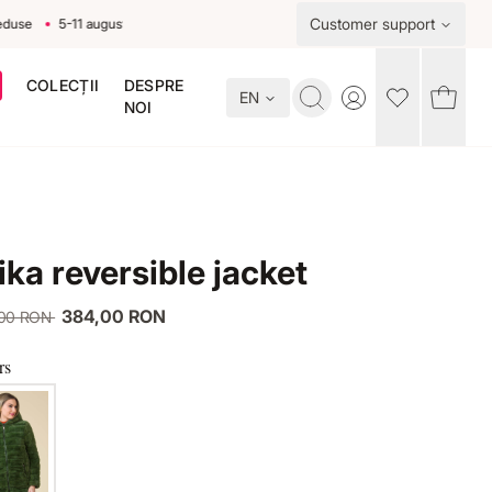
Customer support
5-11 august
COLECȚII
DESPRE
EN
Toggle account me
NOI
ika reversible jacket
384,00 RON
,00 RON
rs