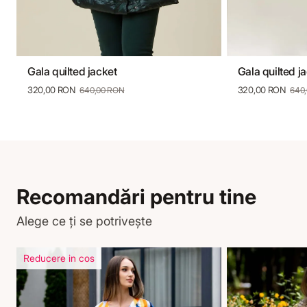
Gala quilted jacket
Gala quilted j
S
M
L
Xl
Xxl
S
320,00 RON
320,00 RON
640,00 RON
640
Recomandări pentru tine
Alege ce ți se potrivește
Reducere in cos