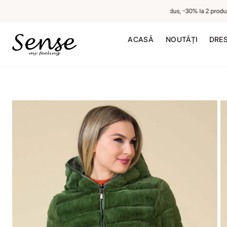
-20% la 1 produs neredus, -30% la 2 produse ne
ACASĂ
NOUTĂȚI
DRE