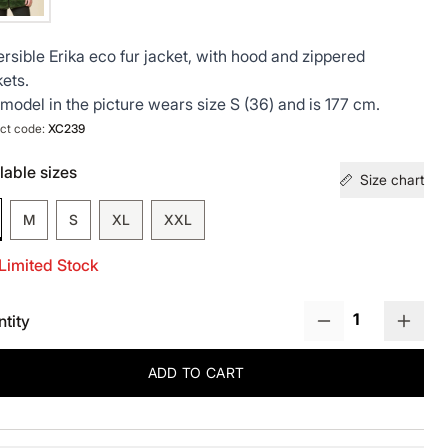
rsible Erika eco fur jacket, with hood and zippered
ets.
model in the picture wears size S (36) and is 177 cm.
ct code:
XC239
lable sizes
Size chart
M
S
XL
XXL
Limited Stock
tity
ADD TO CART
uct details