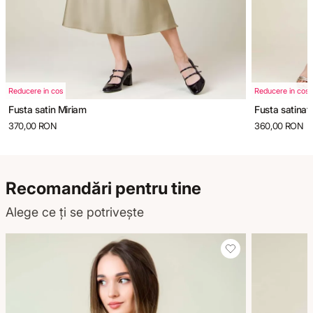
Reducere in cos
Reducere in cos
Fusta satin Miriam
Fusta satinat
370,00 RON
360,00 RON
Recomandări pentru tine
Alege ce ți se potrivește