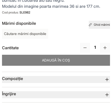
bumbac in culoarea alb sau negru.
Modelul din imagine poarta marimea 36 si are 177 cm.
TOTUL DE LA -50%
Cod produs:
SLE982
Mărimi disponibile
TOTUL DE LA -30% LA -65%
Ghid mărimi
Căutare mărimi disponibile
Cantitate
ADAUGĂ ÎN COȘ
Detalii produs
Compoziție
Îngrijire