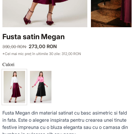
TRICOTAJE
LUCE DEL TERRA
COMPLEURI
GECI ȘI PALTOANE
SENSE LIMITED EDITION
TRICOTAJE
Fusta satin Megan
SACOURI ȘI JACHETE
OFFICE MOOD
GECI ȘI PALTOANE
273,00 RON
390,00 RON
*Cel mai mic preț în ultimile 30 zile: 312,00 RON
ȚINUTE DE OCAZIE
SACOURI ȘI JACHETE
Culori
VEZI TOATE REDUCERILE
ȚINUTE DE OCAZIE
NOUTĂȚI
COLECȚIA DIN IN
Fusta Megan din material satinat cu basc asimetric si fald
in fata. Este o alegere inspirata pentru crearea unei tinute
festive impreuna cu o bluza eleganta sau cu o camasa din
GARDEROBA DE VACANȚĂ