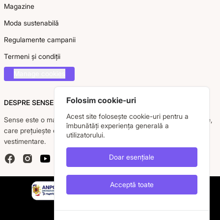
Magazine
Moda sustenabilă
Regulamente campanii
Termeni și condiții
Manage cookies
Folosim cookie-uri
DESPRE SENSE
Acest site folosește cookie-uri pentru a
Sense este o marcă românească dedicată femeii moderne, active,
îmbunătăți experiența generală a
care prețuiește eleganța, confortul și calitatea pieselor
utilizatorului.
vestimentare.
Doar esențiale
Facebook
Instagram
YouTube
Acceptă toate