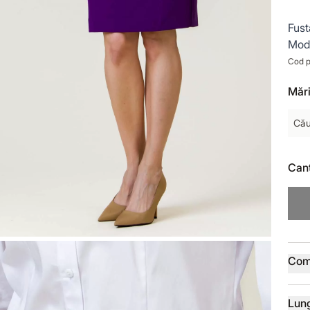
Fust
Mode
Cod p
Mări
Cău
Cant
Deta
Com
Lun