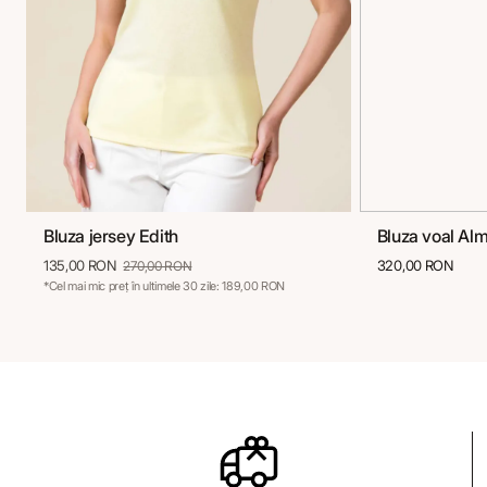
Bluza jersey Edith
Bluza voal Al
36
38
40
42
44
46
36
38
135,00 RON
320,00 RON
270,00 RON
*Cel mai mic preț în ultimele 30 zile: 189,00 RON