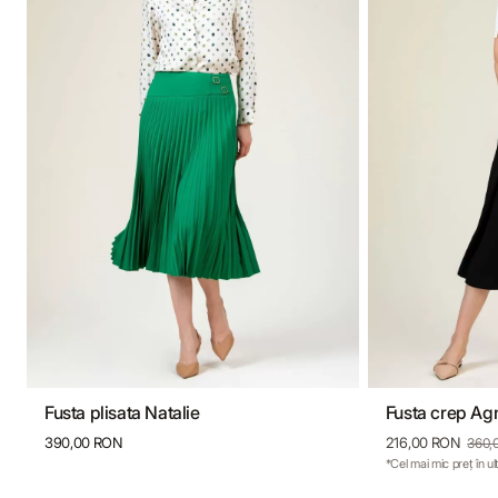
Fusta plisata Natalie
Fusta crep Ag
36
38
40
42
44
36
38
390,00 RON
216,00 RON
360,
*Cel mai mic preț în u