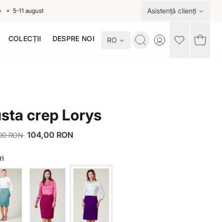
Asistență clienți
5-11 august
COLECȚII
DESPRE NOI
RO
Toggle account me
sta crep Lorys
104,00 RON
,00 RON
ri