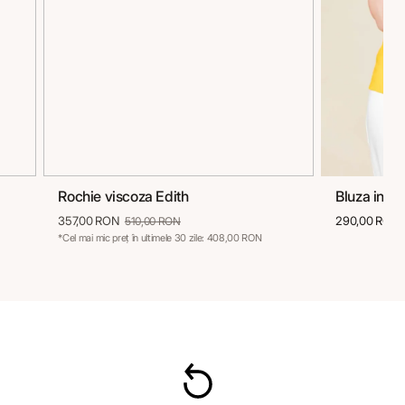
Rochie viscoza Edith
Bluza in si
36
38
40
42
44
46
36
357,00 RON
290,00 RON
510,00 RON
*Cel mai mic preț în ultimele 30 zile: 408,00 RON