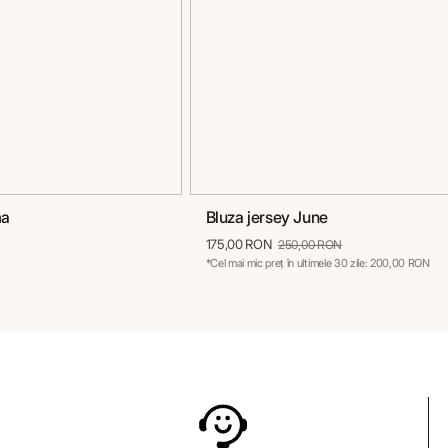
ma
Bluza jersey June
40
42
44
46
36
38
40
42
44
46
175,00 RON
250,00 RON
*Cel mai mic preț în ultimele 30 zile: 200,00 RON