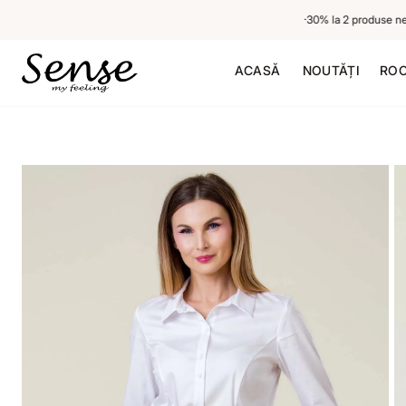
-20% la 1 produs neredus, -30% la 2 produse nered
ACASĂ
NOUTĂȚI
ROC