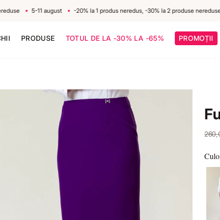
use
5-11 august
-20% la 1 produs neredus, -30% la 2 produse nereduse
HII
PRODUSE
TOTUL DE LA -30% LA -65%
PROMOȚII
Fu
260
Culo