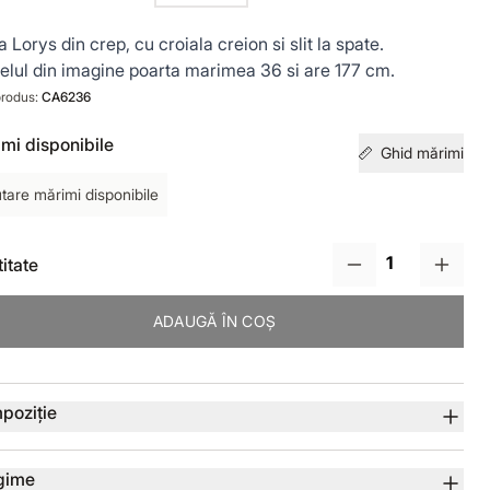
a Lorys din crep, cu croiala creion si slit la spate.
lul din imagine poarta marimea 36 si are 177 cm.
rodus:
CA6236
mi disponibile
Ghid mărimi
tare mărimi disponibile
itate
ADAUGĂ ÎN COȘ
lii produs
poziție
gime