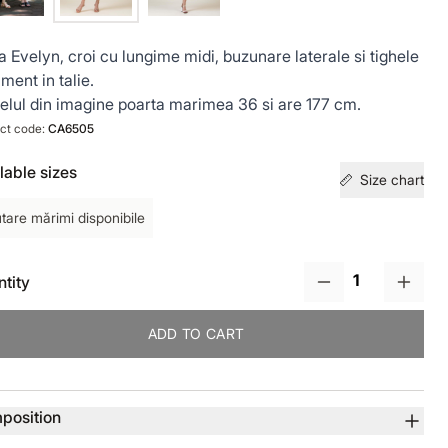
a Evelyn, croi cu lungime midi, buzunare laterale si tighele
ment in talie.
lul din imagine poarta marimea 36 si are 177 cm.
ct code:
CA6505
lable sizes
Size chart
tare mărimi disponibile
tity
ADD TO CART
uct details
position