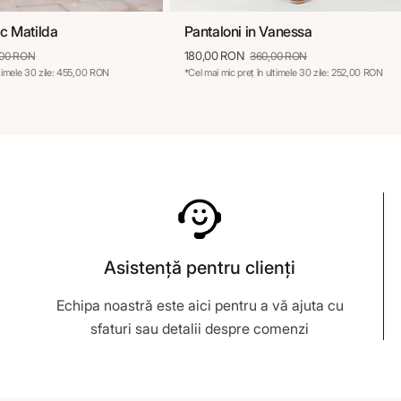
c Matilda
Pantaloni in Vanessa
8
40
42
44
36
38
40
42
44
180,00 RON
,00 RON
360,00 RON
ltimele 30 zile: 455,00 RON
*Cel mai mic preț în ultimele 30 zile: 252,00 RON
Asistență pentru clienți
Echipa noastră este aici pentru a vă ajuta cu
sfaturi sau detalii despre comenzi