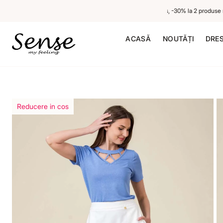
-20% la 1 produs neredus, -30% la 2 produse ne
ACASĂ
NOUTĂȚI
DRE
Reducere in cos