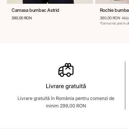
Camasa bumbac Astrid
Rochie bumba
36
38
40
42
44
46
36
3
360,00 RON
390,00 RON
650
*Cel mai mic preț în u
Livrare gratuită
Livrare gratuită în România pentru comenzi de
minim 299,00 RON