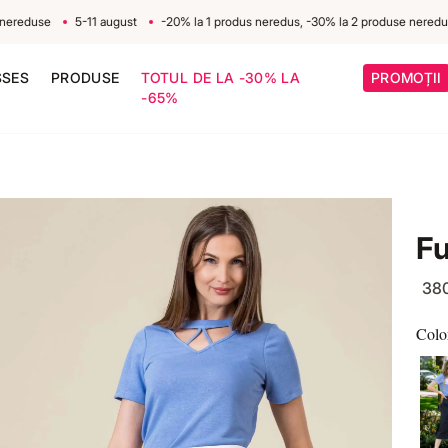
reduse
5-11 august
-20% la 1 produs neredus, -30% la 2 produse nereduse
SSES
PRODUSE
TOTUL DE LA -30% LA
PROMOȚII
-65%
Fu
38
Colo