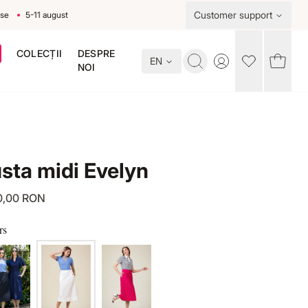
Customer support
5-11 august
COLECȚII
DESPRE
EN
Toggle account me
NOI
sta midi Evelyn
0,00 RON
rs