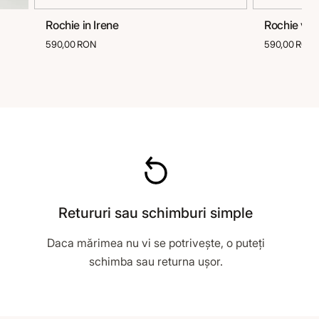
Rochie in Irene
Rochie vis
36
38
40
42
44
36
590,00 RON
590,00 RON
Retururi sau schimburi simple
Daca mărimea nu vi se potrivește, o puteți
schimba sau returna ușor.