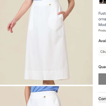
Fust
orna
Mode
Produ
Avai
Cău
Quan
Prod
Com