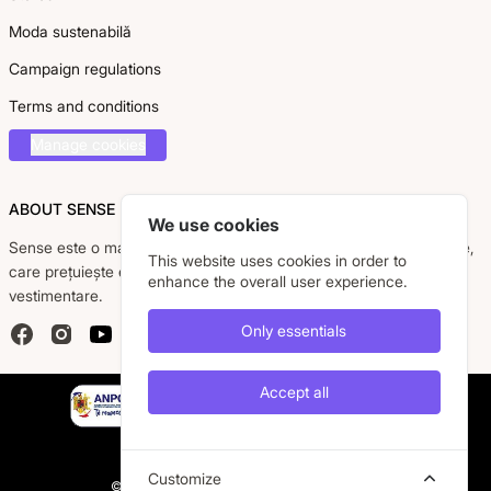
Moda sustenabilă
Campaign regulations
Terms and conditions
Manage cookies
ABOUT SENSE
We use cookies
Sense este o marcă românească dedicată femeii moderne, active,
This website uses cookies in order to
care prețuiește eleganța, confortul și calitatea pieselor
enhance the overall user experience.
vestimentare.
Only essentials
Facebook
Instagram
YouTube
Accept all
Customize
© 2026 Caremil S.R.L. All rights are reserved.