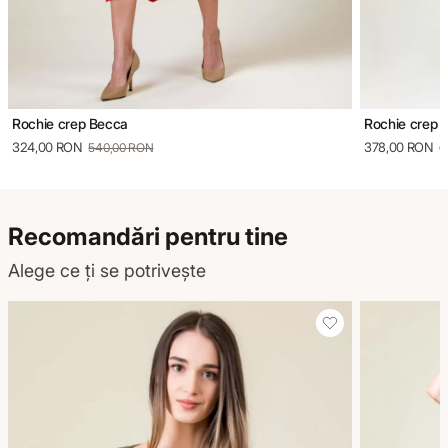
Rochie crep Becca
Rochie crep I
324,00 RON
378,00 RON
540,00 RON
6
Recomandări pentru tine
Alege ce ți se potrivește