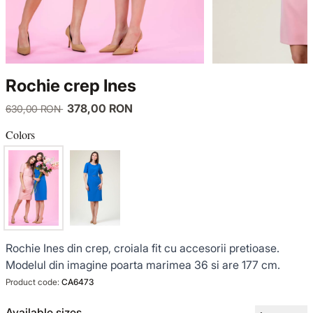
KNITWEAR
LUCE DEL TERRA
TWIN SETS
COATS
SENSE LIMITED EDITION
KNITWEAR
Rochie crep Ines
JACKETS
BACK TO OFFICE
COATS
378,00 RON
630,00 RON
TINUTE DE OCAZIE
JACKETS
Colors
VEZI TOATE REDUCERILE
TINUTE DE OCAZIE
NOUTĂȚI
Rochie Ines din crep, croiala fit cu accesorii pretioase.
PRODUSE DIN IN
Modelul din imagine poarta marimea 36 si are 177 cm.
Product code:
CA6473
GARDEROBA DE VACANTA
Available sizes