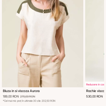
Reducere in cos
Bluza in si viscoza Aurora
Rochie viscoz
189,00 RON
530,00 RON
270,00 RON
*Cel mai mic preț în ultimele 30 zile: 202,50 RON