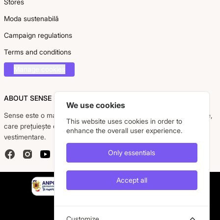
Stores
Moda sustenabilă
Campaign regulations
Terms and conditions
Manage cookies
ABOUT SENSE
We use cookies
Sense este o marcă românească dedicată femeii moderne, active,
This website uses cookies in order to
care prețuiește eleganța, confortul și calitatea pieselor
enhance the overall user experience.
vestimentare.
Only essentials
Facebook
Instagram
YouTube
Accept all
Customize