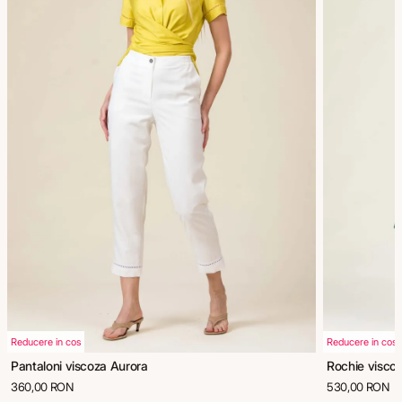
Reducere in cos
Reducere in cos
Pantaloni viscoza Aurora
Rochie viscoz
360,00 RON
530,00 RON