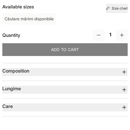
Available sizes
Size chart
TOTUL DE LA -50%
Căutare mărimi disponibile
TOTUL DE LA -30% LA -65%
Quantity
ADD TO CART
Product details
Composition
Lungime
Care