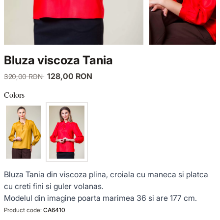
KNITWEAR
LUCE DEL TERRA
TWIN SETS
COATS
SENSE LIMITED EDITION
KNITWEAR
Bluza viscoza Tania
JACKETS
BACK TO OFFICE
COATS
128,00 RON
320,00 RON
TINUTE DE OCAZIE
JACKETS
Colors
VEZI TOATE REDUCERILE
TINUTE DE OCAZIE
NOUTĂȚI
Bluza Tania din viscoza plina, croiala cu maneca si platca
PRODUSE DIN IN
cu creti fini si guler volanas.
Modelul din imagine poarta marimea 36 si are 177 cm.
GARDEROBA DE VACANTA
Product code:
CA6410