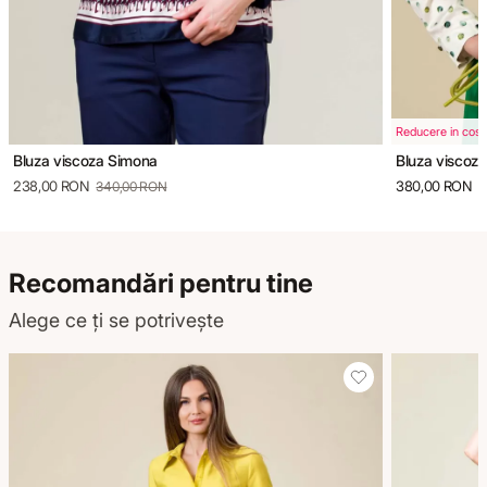
Reducere in cos
Bluza viscoza Simona
Bluza viscoza
238,00 RON
380,00 RON
340,00 RON
Recomandări pentru tine
Alege ce ți se potrivește