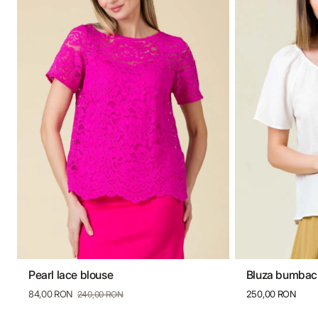
Pearl lace blouse
Bluza bumbac 
36
38
40
42
44
46
36
38
84,00 RON
250,00 RON
240,00 RON