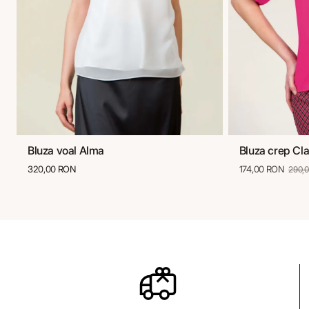
Bluza voal Alma
Bluza crep Cla
36
38
40
42
44
46
36
38
320,00 RON
174,00 RON
290,