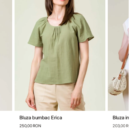
Bluza bumbac Erica
Bluza in Va
36
38
40
42
44
46
36
250,00 RON
203,00 RON