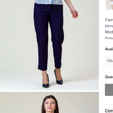
Cama
incr
Mode
Produ
Avai
Cău
Quan
Prod
Com