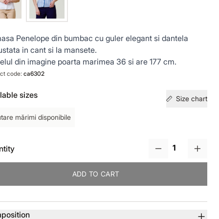
sa Penelope din bumbac cu guler elegant si dantela
ustata in cant si la mansete.
lul din imagine poarta marimea 36 si are 177 cm.
ct code:
ca6302
lable sizes
Size chart
tare mărimi disponibile
tity
ADD TO CART
uct details
position