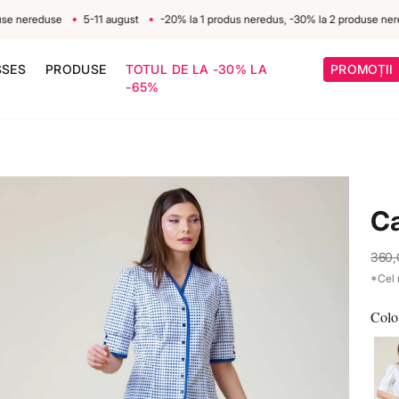
ereduse
5-11 august
-20% la 1 produs neredus, -30% la 2 produse neredus
SSES
PRODUSE
TOTUL DE LA -30% LA
PROMOȚII
-65%
C
360
*Cel 
Colo