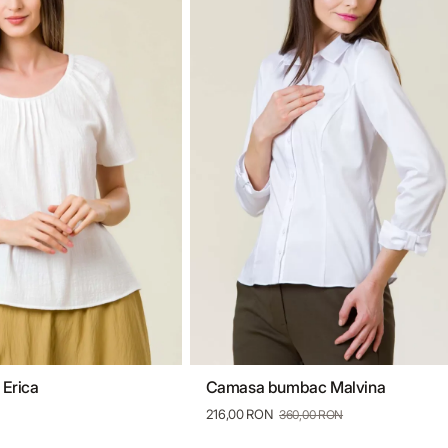
Erica
Camasa bumbac Malvina
40
42
44
46
36
38
40
42
44
46
216,00 RON
360,00 RON