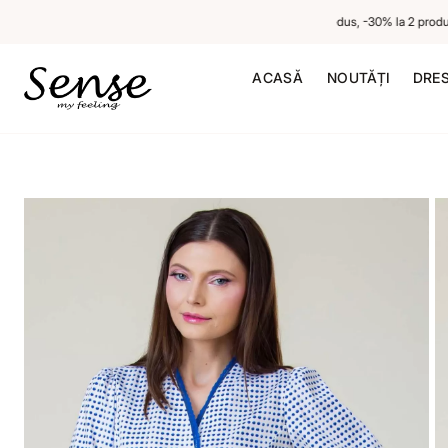
-20% la 1 produs neredus, -30% la 2 produse n
ACASĂ
NOUTĂȚI
DRE