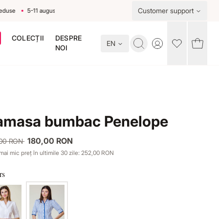
Customer support
e
5-11 august
COLECȚII
DESPRE
EN
Toggle account me
NOI
amasa bumbac Penelope
180,00 RON
,00 RON
mai mic preț în ultimile 30 zile: 252,00 RON
rs