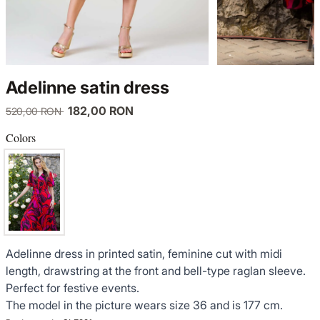
KNITWEAR
LUCE DEL TERRA
TWIN SETS
COATS
SENSE LIMITED EDITION
KNITWEAR
Adelinne satin dress
JACKETS
BACK TO OFFICE
COATS
182,00 RON
520,00 RON
TINUTE DE OCAZIE
JACKETS
Colors
VEZI TOATE REDUCERILE
TINUTE DE OCAZIE
NOUTĂȚI
Adelinne dress in printed satin, feminine cut with midi
PRODUSE DIN IN
length, drawstring at the front and bell-type raglan sleeve.
Perfect for festive events.
GARDEROBA DE VACANTA
The model in the picture wears size 36 and is 177 cm.