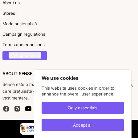
About us
Stores
Moda sustenabilă
Campaign regulations
Terms and conditions
Manage cookies
ABOUT SENSE
We use cookies
Sense este o marcă românească dedicată femeii moderne, active,
This website uses cookies in order to
care prețuiește eleganța, confortul și calitatea pieselor
enhance the overall user experience.
vestimentare.
Only essentials
Facebook
Instagram
YouTube
Accept all