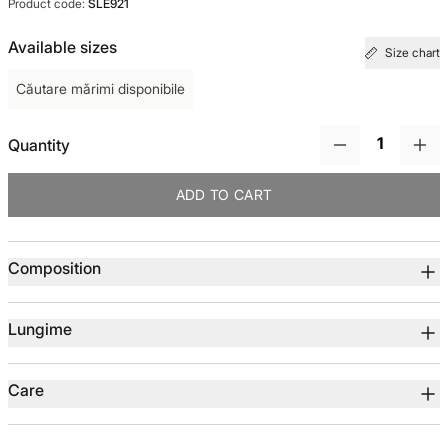
Product code:
SLE921
TOTUL DE LA -50%
Available sizes
Size chart
Căutare mărimi disponibile
TOTUL DE LA -30% LA -65%
Quantity
ADD TO CART
Product details
Composition
Lungime
Care