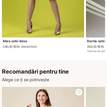
Mara satin dress
Rochie satin
240,00 RON
354,00 RON
480,00 RON
5
*Cel mai mic preț 
Recomandări pentru tine
Alege ce ți se potrivește