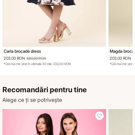
Carla brocade dress
Magda broca
203,00 RON
203,00 RON
580,00 RON
5
*Cel mai mic preț în ultimele 30 zile: 232,00 RON
*Cel mai mic preț 
Recomandări pentru tine
Alege ce ți se potrivește