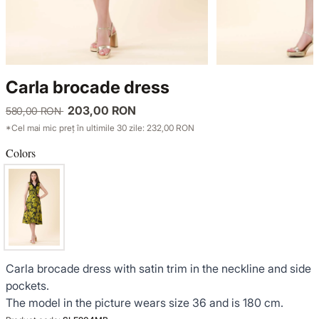
KNITWEAR
LUCE DEL TERRA
TWIN SETS
COATS
SENSE LIMITED EDITION
KNITWEAR
Carla brocade dress
JACKETS
BACK TO OFFICE
COATS
203,00 RON
580,00 RON
*Cel mai mic preț în ultimile 30 zile: 232,00 RON
TINUTE DE OCAZIE
JACKETS
Colors
VEZI TOATE REDUCERILE
TINUTE DE OCAZIE
NOUTĂȚI
PRODUSE DIN IN
Carla brocade dress with satin trim in the neckline and side
pockets.
The model in the picture wears size 36 and is 180 cm.
GARDEROBA DE VACANTA