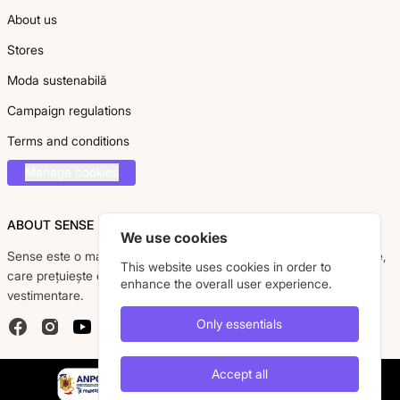
About us
Stores
Moda sustenabilă
Campaign regulations
Terms and conditions
Manage cookies
ABOUT SENSE
We use cookies
Sense este o marcă românească dedicată femeii moderne, active,
This website uses cookies in order to
care prețuiește eleganța, confortul și calitatea pieselor
enhance the overall user experience.
vestimentare.
Only essentials
Facebook
Instagram
YouTube
Accept all