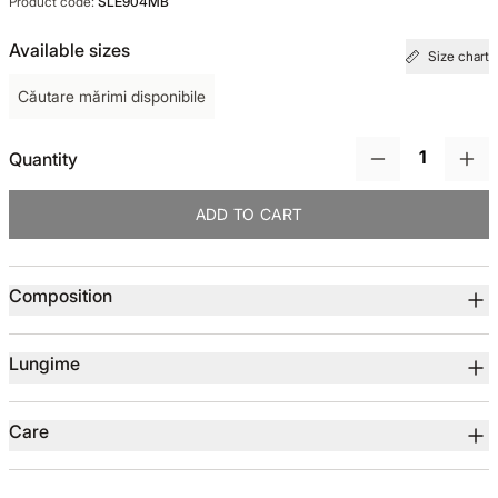
Product code:
SLE904MB
TOTUL DE LA -50%
Available sizes
Size chart
Căutare mărimi disponibile
TOTUL DE LA -30% LA -65%
Quantity
ADD TO CART
Product details
Composition
Lungime
Care