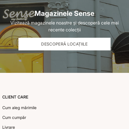
Magazinele Sense
Vizitează magazinele noastre și descoperă cele mai
recente colecții
DESCOPERĂ LOCAȚIILE
Footer
>
CLIENT CARE
Cum aleg mărimile
Cum cumpăr
Livrare